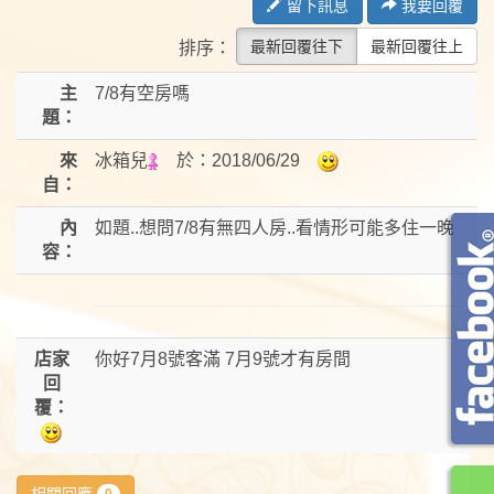
留下訊息
我要回覆
最新回覆往下
最新回覆往上
排序：
主
7/8有空房嗎
題：
來
冰箱兒
於：
2018/06/29
自：
內
如題..想問7/8有無四人房..看情形可能多住一晚
容：
店家
你好7月8號客滿 7月9號才有房間
回
覆：
相關回應
0